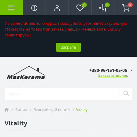
0
0
0
Из-за нестабильного курса, пожалуйста, уточняйте актуальную
стоимость на товар при заказе у наших менеджеров! Скидку
гарантируем!
Закрыть
+380-96-151-05-05
Заказать звонок
Винил
Бельгийский винил
Vitality
Vitality