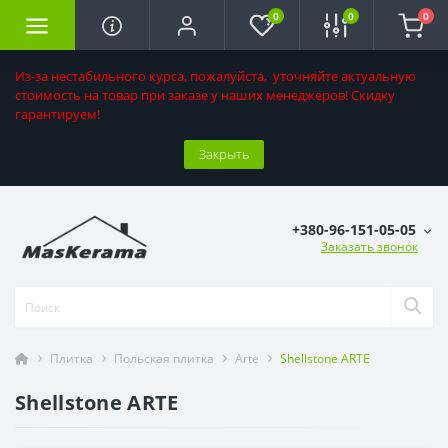
0
0
0
Из-за нестабильного курса, пожалуйста, уточняйте актуальную
стоимость на товар при заказе у наших менеджеров! Скидку
гарантируем!
Закрыть
+380-96-151-05-05
Заказать звонок
Плитка
Польская плитка
Arte
Shellstone ARTE
Shellstone ARTE