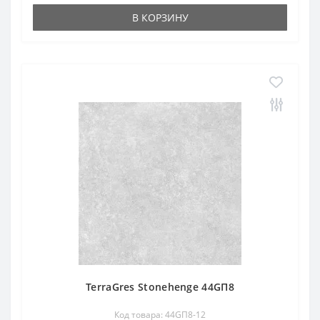
В КОРЗИНУ
TerraGres Stonehenge 44GП8
Код товара: 44GП8-12