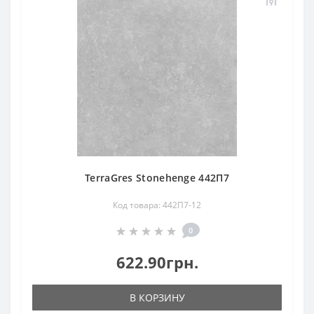
TerraGres Stonehenge 442П7
Код товара: 442П7-12
0
622.90грн.
В КОРЗИНУ