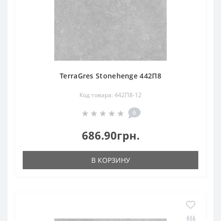
TerraGres Stonehenge 442П8
Код товара: 442П8-12
0
686.90грн.
В КОРЗИНУ