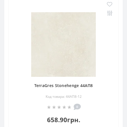
TerraGres Stonehenge 44АП8
Код товара: 44АП8-12
0
658.90грн.