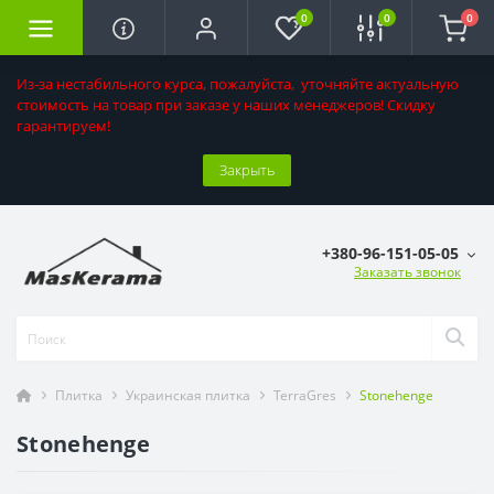
0
0
0
Из-за нестабильного курса, пожалуйста, уточняйте актуальную
стоимость на товар при заказе у наших менеджеров! Скидку
гарантируем!
Закрыть
+380-96-151-05-05
Заказать звонок
Плитка
Украинская плитка
TerraGres
Stonehenge
Stonehenge