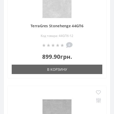
TerraGres Stonehenge 44GП6
Код товара: 44GП6-12
0
899.90грн.
В КОРЗИНУ