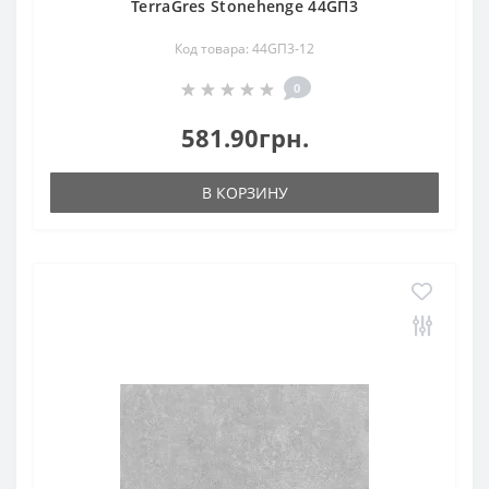
TerraGres Stonehenge 44GП3
Код товара: 44GП3-12
0
581.90грн.
В КОРЗИНУ