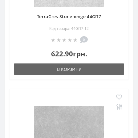
TerraGres Stonehenge 44GП7
Код товара: 44GП7-12
0
622.90грн.
В КОРЗИНУ