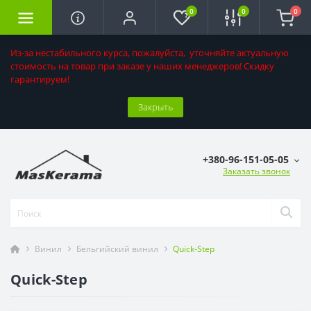
0
0
0
Из-за нестабильного курса, пожалуйста, уточняйте актуальную
стоимость на товар при заказе у наших менеджеров! Скидку
гарантируем!
Закрыть
+380-96-151-05-05
Заказать звонок
Винил
Бельгийский винил
Quick-Step
Quick-Step