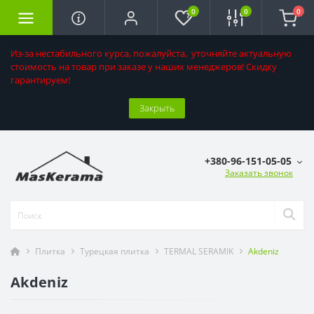
0
0
0
Из-за нестабильного курса, пожалуйста, уточняйте актуальную
стоимость на товар при заказе у наших менеджеров! Скидку
гарантируем!
Закрыть
+380-96-151-05-05
Заказать звонок
Плитка
Турецкая плитка
TERMAL SERAMIK
Akdeniz
Akdeniz