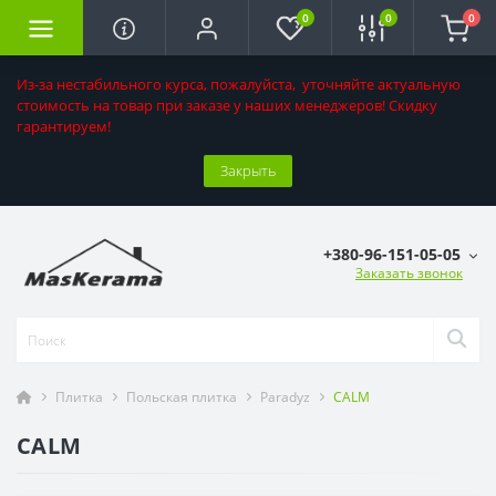
0
0
0
Из-за нестабильного курса, пожалуйста, уточняйте актуальную
стоимость на товар при заказе у наших менеджеров! Скидку
гарантируем!
Закрыть
+380-96-151-05-05
Заказать звонок
Плитка
Польская плитка
Paradyz
CALM
CALM