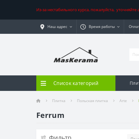
Из-за нестабильного курса, пожалуйста, уточняйте
Наш адрес
Время работы
Оплат
Список категорий
Пли
Плитка
Польская плитка
Arte
Ferrum
Фильтр