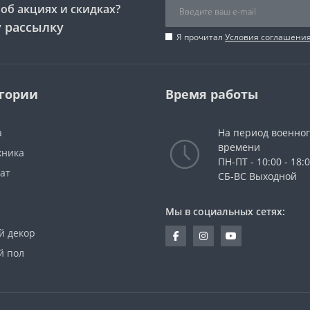
об акциях и скидках?
 рассылку
Я прочитал
Условия соглашени
гории
Время работы
а
На период военно
времени
хника
ПН-ПТ - 10:00 - 18:
ат
СБ-ВС Выходной
Мы в социальных сетях:
й декор
й пол