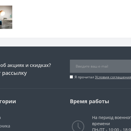
об акциях и скидках?
 рассылку
Я прочитал
Условия соглашени
гории
Время работы
а
На период военно
времени
хника
ПН-ПТ - 10:00 - 18: