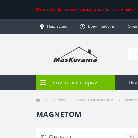
Из-за нестабильного курса, пожалуйста, уточняйте
Наш адрес
Время работы
Оплат
Список категорий
Пли
Плитка
Итальянская плитка
Fiandre
MAGNETOM
Фильтр