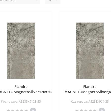
Fiandre
Fiandre
GNETOMagnetoSilver120x30(AS233X9123)
MAGNETOMagnetoSilver(A
Код товара: AS233X9123-23
Код товара: AS233X964-23
0
0