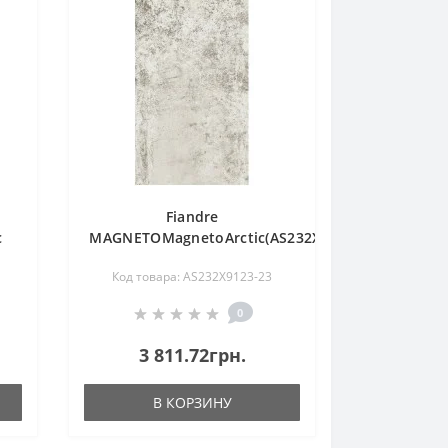
Fiandre
c
MAGNETOMagnetoArctic(AS232X9123)
Код товара: AS232X9123-23
0
3 811.72грн.
В КОРЗИНУ