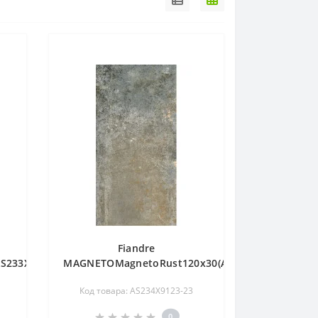
Fiandre
S233X964)
MAGNETOMagnetoRust120x30(AS234X9123)
Код товара: AS234X9123-23
0