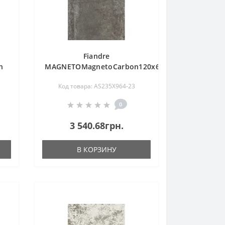
Fiandre
n
MAGNETOMagnetoCarbon120x60(AS235X964)
Код товара: AS235X964-23
0
3 540.68грн.
В КОРЗИНУ