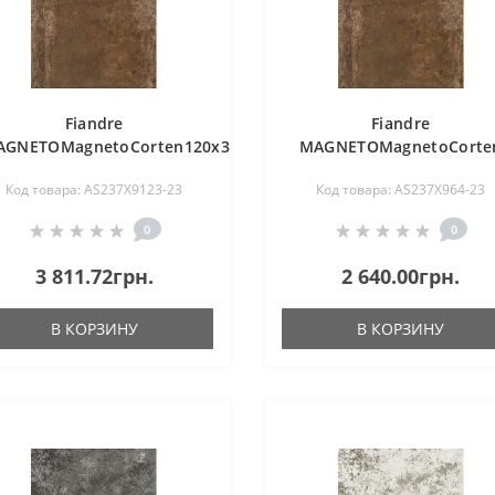
Fiandre
Fiandre
GNETOMagnetoCorten120x30(AS237X9123)
MAGNETOMagnetoCorte
120x60 naturale
Код товара: AS237X9123-23
Код товара: AS237X964-23
9мм(AS237X964)
0
0
3 811.72грн.
2 640.00грн.
В КОРЗИНУ
В КОРЗИНУ