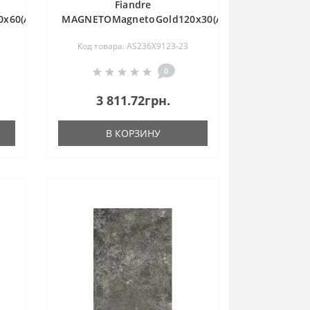
Fiandre
x60(AS236X964)
MAGNETOMagnetoGold120x30(AS236X9123)
Код товара: AS236X9123-23
0
3 811.72грн.
В КОРЗИНУ