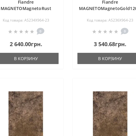
Fiandre
Fiandre
MAGNETOMagnetoRust
MAGNETOMagnetoGold120
120x60 naturale
Код товара: AS234X964-23
Код товара: AS236X964-23
9мм(AS234X964)
0
0
2 640.00грн.
3 540.68грн.
В КОРЗИНУ
В КОРЗИНУ