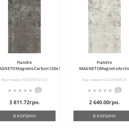
Fiandre
Fiandre
GNETOMagnetoCarbon120x30(AS235X9123)
MAGNETOMagnetoArcti
120х60 naturale
Код товара: AS235X9123-23
Код товара: AS232X964-23
9мм(AS232X964)
0
0
3 811.72грн.
2 640.00грн.
В КОРЗИНУ
В КОРЗИНУ