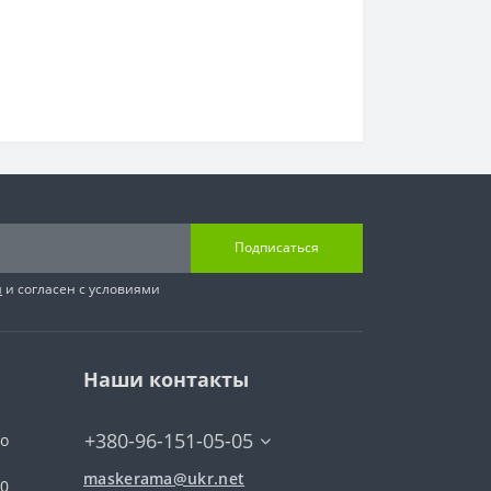
Подписаться
я
и согласен с условиями
Наши контакты
+380-96-151-05-05
го
maskerama@ukr.net
00