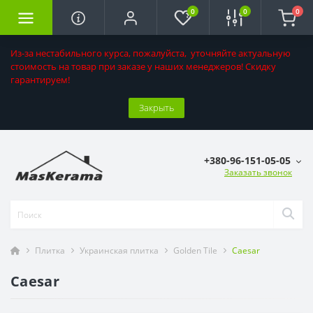
0
0
0
Из-за нестабильного курса, пожалуйста, уточняйте актуальную
стоимость на товар при заказе у наших менеджеров! Скидку
гарантируем!
Закрыть
+380-96-151-05-05
Заказать звонок
Плитка
Украинская плитка
Golden Tile
Caesar
Caesar