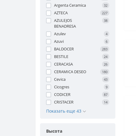
Argenta Ceramica
32
AZTECA
227
AZULEJOS
38
BENADRESA
Azulev
4
Azuvi
6
BALDOCER
283
BESTILE
24
CERACASA
26
CERAMICA DESEO
180
Cevica
43
Cicogres
9
CODICER
87
CRISTACER
14
Показать еще 43
Высота