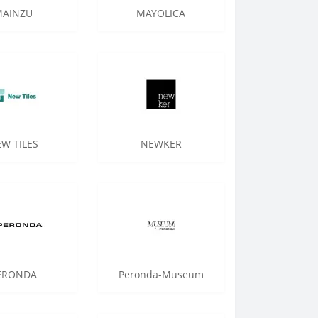
MAINZU
MAYOLICA
W TILES
NEWKER
ERONDA
Peronda-Museum