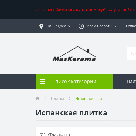
Из-за нестабильного курса, пожалуйста, уточняйте
Наш адрес
Время работы
Оплат
Список категорий
Пли
Плитка
Испанская плитка
Испанская плитка
Фильтр