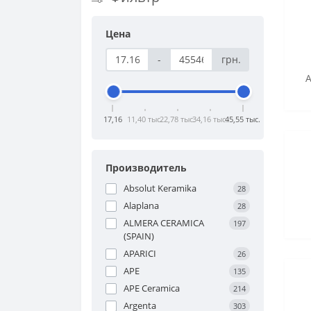
Цена
-
грн.
A
17,16
11,40 тыс.
22,78 тыс.
34,16 тыс.
45,55 тыс.
Производитель
Absolut Keramika
28
Alaplana
28
ALMERA CERAMICA
197
(SPAIN)
APARICI
26
APE
135
APE Ceramica
214
Argenta
303