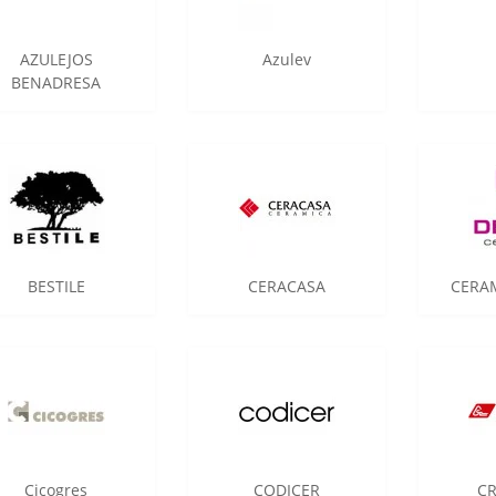
AZULEJOS
Azulev
BENADRESA
BESTILE
CERACASA
CERA
Cicogres
CODICER
CR