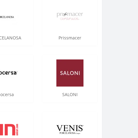
CELANOSA
Prissmacer
ocersa
SALONI