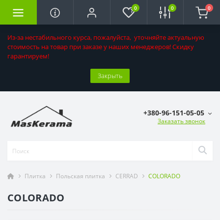
0
0
0
Из-за нестабильного курса, пожалуйста, уточняйте актуальную
стоимость на товар при заказе у наших менеджеров! Скидку
гарантируем!
Закрыть
+380-96-151-05-05
Заказать звонок
Плитка
Польская плитка
CERRAD
COLORADO
COLORADO