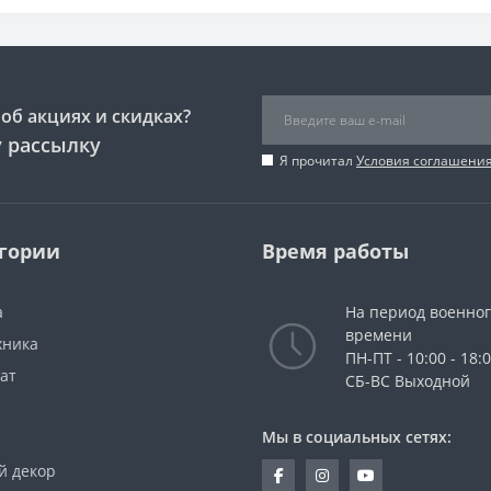
долговечность каждой плитки Halcon.
С широким выбором цветов, фактур и размеров, пли
возможности для творчества и самовыражения. Будь 
любое другое помещение, Halcon поможет вам созд
об акциях и скидках?
индивидуальность вашего интерьера.
 рассылку
Покупая керамическую плитку Halcon на Maskerama,
Я прочитал
Условия соглашени
качество и эстетическую привлекательность, но и 
удобный онлайн-заказ, быструю доставку и профес
выбора и покупки был максимально приятным и бе
гории
Время работы
Добавьте шарма и роскоши в свое пространство с к
Подчеркните свой неповторимый стиль и создайте 
а
На период военно
испанским мастерством и красотой.
времени
хника
ПН-ПТ - 10:00 - 18:
ат
СБ-ВС Выходной
Мы в социальных сетях:
й декор