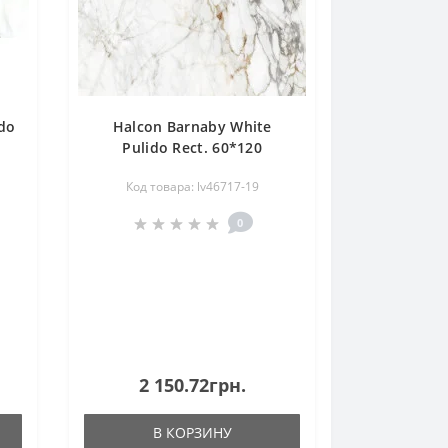
ido
Halcon Barnaby White
Pulido Rect. 60*120
Код товара: lv46717-19
0
2 150.72грн.
В КОРЗИНУ