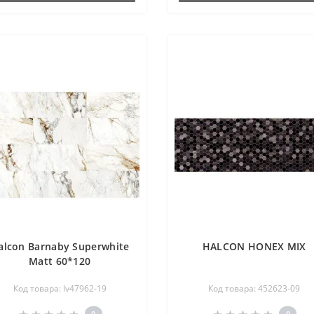
alcon Barnaby Superwhite
HALCON HONEX MIX
Matt 60*120
Код товара: lv47962-19
Код товара: 452623-09
0
0