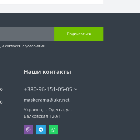
тка Halcon предлагает бесконечные
то ванная комната, кухня, гостиная или
ать уникальную атмосферу и подчеркнуть
Подписаться
 вы получаете не только прекрасное
я
и согласен с условиями
надежность в эксплуатации. Мы предлагаем
сиональную консультацию, чтобы ваш опыт
ззаботным.
Наши контакты
ерамической плиткой Halcon от Maskerama.
идеальную обстановку, вдохновленную
+380-96-151-05-05
го
maskerama@ukr.net
00
Украина, г. Одесса, ул.
Балковская 120/1