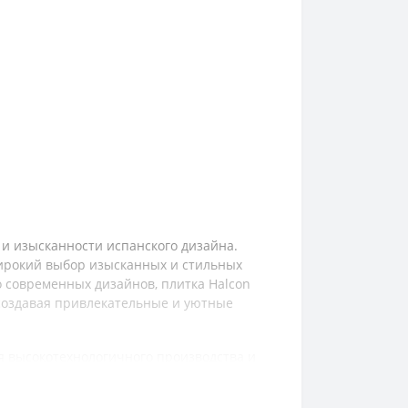
 и изысканности испанского дизайна.
широкий выбор изысканных и стильных
 современных дизайнов, плитка Halcon
 создавая привлекательные и уютные
я высокотехнологичного производства и
очайшего качества, непревзойденное
арантируют надежность, прочность и