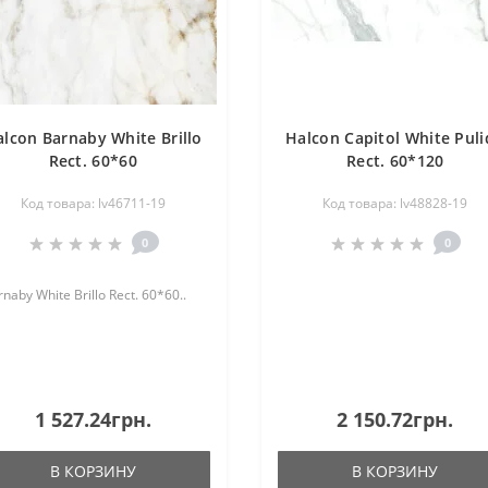
lcon Barnaby White Brillo
Halcon Capitol White Pul
Rect. 60*60
Rect. 60*120
Код товара: lv46711-19
Код товара: lv48828-19
0
0
naby White Brillo Rect. 60*60..
1 527.24грн.
2 150.72грн.
В КОРЗИНУ
В КОРЗИНУ