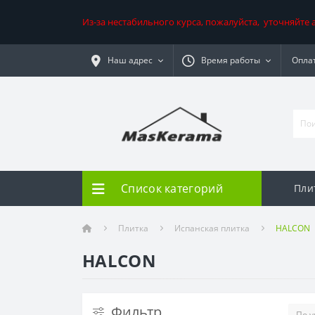
Из-за нестабильного курса, пожалуйста, уточняйте
Наш адрес
Время работы
Оплат
Список категорий
Пли
Плитка
Испанская плитка
HALCON
HALCON
Фильтр