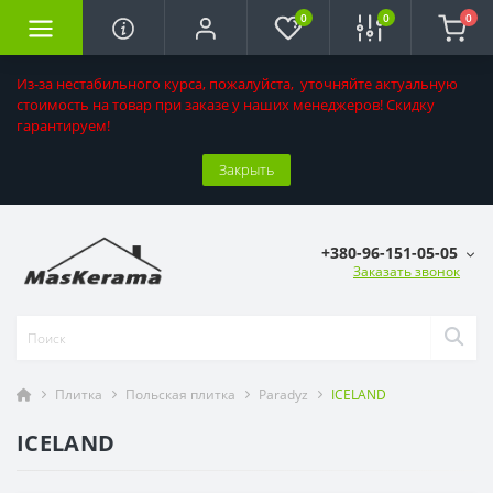
0
0
0
Из-за нестабильного курса, пожалуйста, уточняйте актуальную
стоимость на товар при заказе у наших менеджеров! Скидку
гарантируем!
Закрыть
+380-96-151-05-05
Заказать звонок
Плитка
Польская плитка
Paradyz
ICELAND
ICELAND