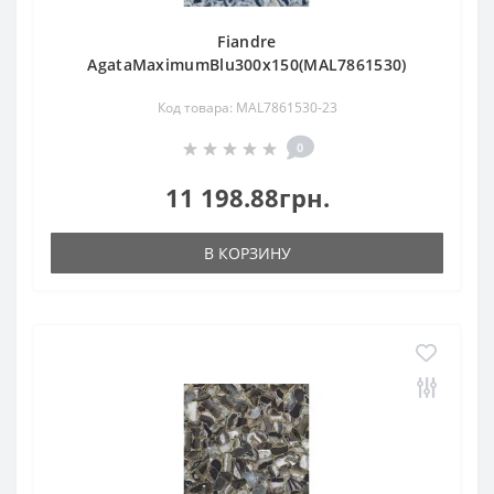
Fiandre
AgataMaximumBlu300х150(MAL7861530)
Код товара: MAL7861530-23
0
11 198.88грн.
В КОРЗИНУ