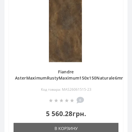
Fiandre
AsterMaximumRustyMaximum150х150Naturale6mm(MA
Код товара: MAS26061515-23
0
5 560.28грн.
В КОРЗИНУ