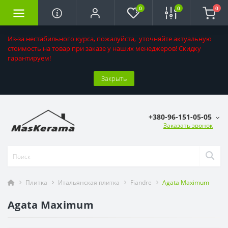
0
0
0
Из-за нестабильного курса, пожалуйста, уточняйте актуальную
стоимость на товар при заказе у наших менеджеров! Скидку
гарантируем!
Закрыть
+380-96-151-05-05
Заказать звонок
Плитка
Итальянская плитка
Fiandre
Agata Maximum
Agata Maximum