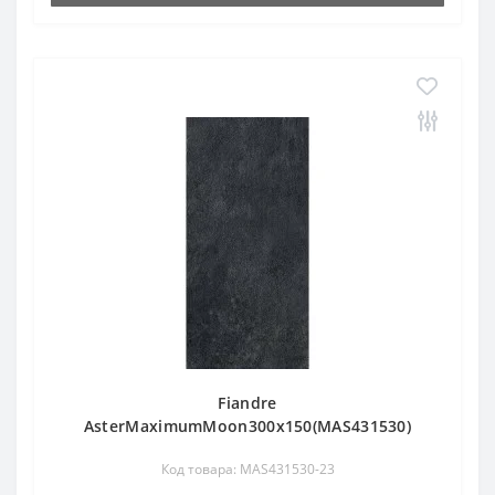
Fiandre
AsterMaximumMoon300x150(MAS431530)
Код товара: MAS431530-23