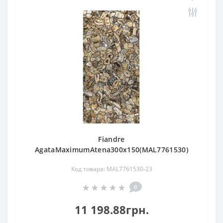
Fiandre
AgataMaximumAtena300х150(MAL7761530)
Код товара: MAL7761530-23
0
11 198.88грн.