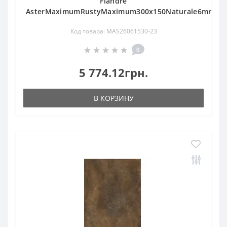
Fiandre
AsterMaximumRustyMaximum300х150Naturale6mm(MA
Код товара: MAS26061530-23
0
5 774.12грн.
В КОРЗИНУ