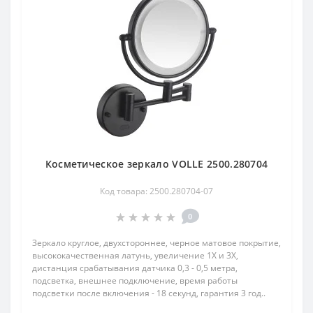
Косметическое зеркало VOLLE 2500.280704
Код товара: 2500.280704-07
0
Зеркало круглое, двухстороннее, черное матовое покрытие,
высококачественная латунь, увеличение 1Х и 3Х,
дистанция срабатывания датчика 0,3 - 0,5 метра,
подсветка, внешнее подключение, время работы
подсветки после включения - 18 секунд, гарантия 3 год..