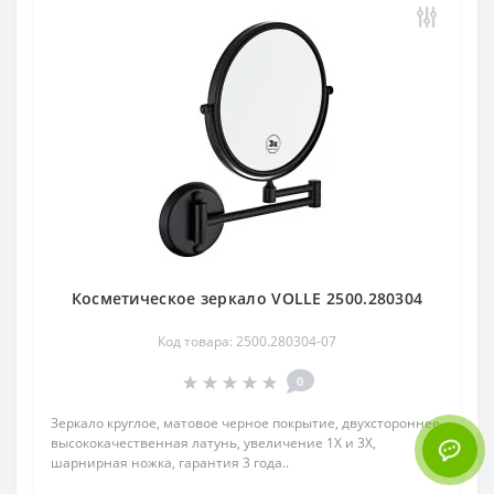
Косметическое зеркало VOLLE 2500.280304
Код товара: 2500.280304-07
0
Зеркало круглое, матовое черное покрытие, двухстороннее,
высококачественная латунь, увеличение 1Х и 3Х,
шарнирная ножка, гарантия 3 года..