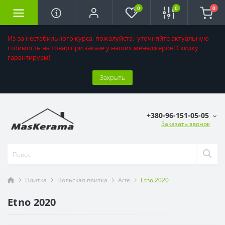
0
0
0
Из-за нестабильного курса, пожалуйста, уточняйте актуальную
стоимость на товар при заказе у наших менеджеров! Скидку
гарантируем!
Закрыть
+380-96-151-05-05
Заказать звонок
Плитка
Польская плитка
Arte
Etno 2020
Etno 2020