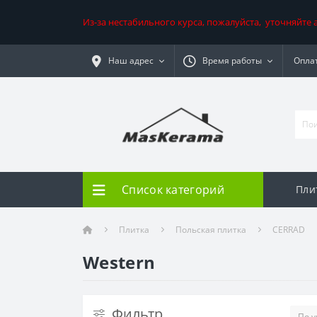
Из-за нестабильного курса, пожалуйста, уточняйте
Наш адрес
Время работы
Оплат
Список категорий
Пли
Плитка
Польская плитка
CERRAD
Western
Фильтр