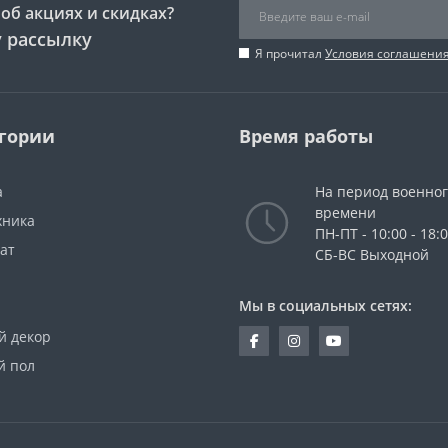
об акциях и скидках?
 рассылку
Я прочитал
Условия соглашени
гории
Время работы
а
На период военно
времени
хника
ПН-ПТ - 10:00 - 18:
ат
СБ-ВС Выходной
Мы в социальных сетях:
й декор
й пол