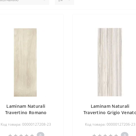
Laminam Naturali
Laminam Naturali
Travertino Romano
Travertino Grigio Venat
cciardato 100x300, 5,6mm
bocciardato 162x324, 6
Код товара: 00000127208-23
Код товара: 00000127206-23
0
0