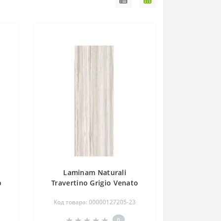
Laminam Naturali
o
Travertino Grigio Venato
mm
bocciardato 100x300, 5,6mm
Код товара: 00000127205-23
0