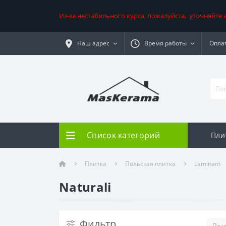
Из-за нестабильного курса, пожалуйста, уточняйте
Наш адрес
Время работы
Оплат
Список категорий
Пли
Плитка
Польская плитка
Laminam
Naturali
Фильтр