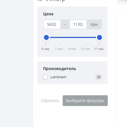
Цена
-
грн.
6 тыс.
7 тыс.
8 тыс.
10 тыс.
11 тыс.
Производитель
Laminam
30
Сбросить
Выберите фильтры
bo