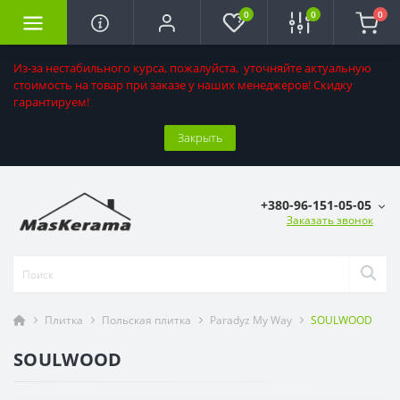
0
0
0
Из-за нестабильного курса, пожалуйста, уточняйте актуальную
стоимость на товар при заказе у наших менеджеров! Скидку
гарантируем!
Закрыть
+380-96-151-05-05
Заказать звонок
Плитка
Польская плитка
Paradyz My Way
SOULWOOD
SOULWOOD