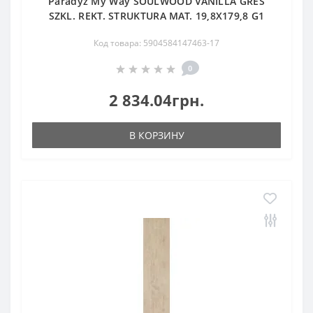
Paradyz My Way SOULWOOD VANILLA GRES
SZKL. REKT. STRUKTURA MAT. 19,8X179,8 G1
Код товара: 5904584147463-17
0
2 834.04грн.
В КОРЗИНУ