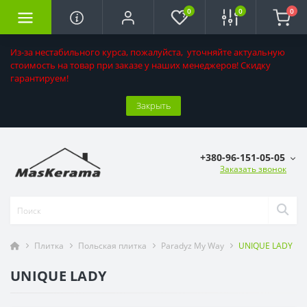
0
0
0
Из-за нестабильного курса, пожалуйста, уточняйте актуальную
стоимость на товар при заказе у наших менеджеров! Скидку
гарантируем!
Закрыть
+380-96-151-05-05
Заказать звонок
Плитка
Польская плитка
Paradyz My Way
UNIQUE LADY
UNIQUE LADY