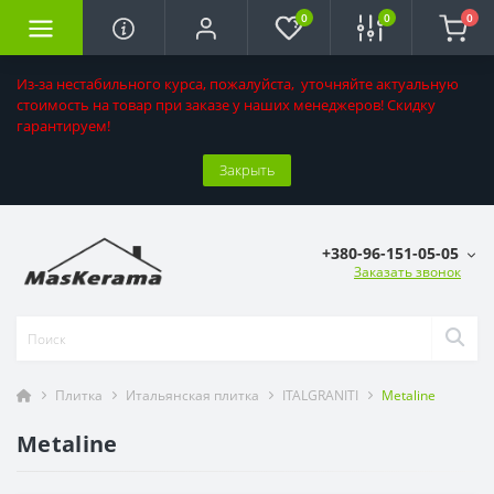
0
0
0
Из-за нестабильного курса, пожалуйста, уточняйте актуальную
стоимость на товар при заказе у наших менеджеров! Скидку
гарантируем!
Закрыть
+380-96-151-05-05
Заказать звонок
Плитка
Итальянская плитка
ITALGRANITI
Metaline
Metaline