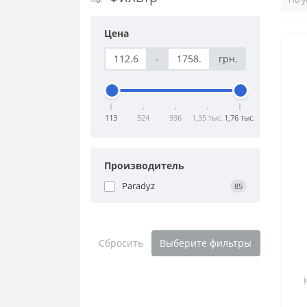
Цена
-
грн.
113
524
936
1,35 тыс.
1,76 тыс.
Производитель
Paradyz
85
Сбросить
Выберите фильтры
N