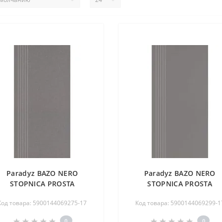
Paradyz BAZO NERO
Paradyz BAZO NERO
STOPNICA PROSTA
STOPNICA PROSTA
ACINANA SÓL-PIEPRZ MAT.
NACINANA MONOKOLO
Код товара: 5900144069275-17
Код товара: 5900144069299-1
29,8X59,8 G1
MAT. 29,8X59,8 G1
0
0