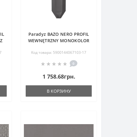
IL
Paradyz BAZO NERO PROFIL
Z
WEWNĘTRZNY MONOKOLOR
OSTRY 3X10 G1
7
Код товара: 5900144067103-17
0
1 758.68грн.
В КОРЗИНУ