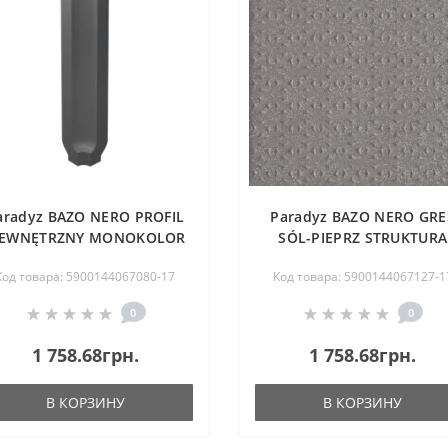
aradyz BAZO NERO PROFIL
Paradyz BAZO NERO GRE
EWNĘTRZNY MONOKOLOR
SÓL-PIEPRZ STRUKTURA
MAT. 3X10 G1
19,8X19,8 G1
Код товара: 5900144067080-17
Код товара: 5900144067127-1
0
0
1 758.68грн.
1 758.68грн.
В КОРЗИНУ
В КОРЗИНУ