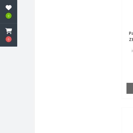
0
P
Z
0