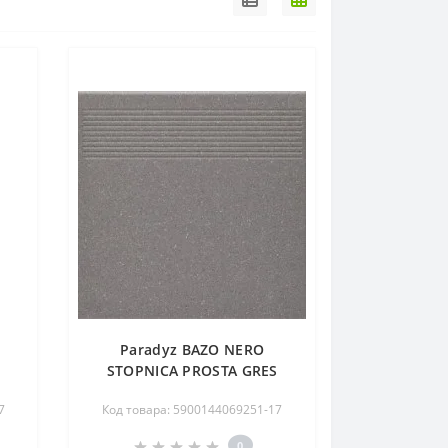
Paradyz BAZO NERO
STOPNICA PROSTA GRES
R
SÓL-PIEPRZ MAT. 30X30 G1
7
Код товара: 5900144069251-17
0