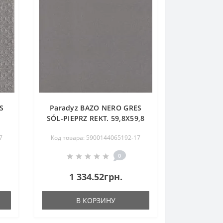
S
Paradyz BAZO NERO GRES
SÓL-PIEPRZ REKT. 59,8X59,8
G1
7
Код товара: 5900144065192-17
0
1 334.52грн.
В КОРЗИНУ