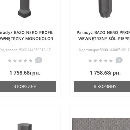
aradyz BAZO NERO PROFIL
Paradyz BAZO NERO PROF
EWNĘTRZNY MONOKOLOR
WEWNĘTRZNY SÓL-PIEPR
MAT. 3X10 G1
MAT. 3X10 G1
Код товара: 5900144069312-17
Код товара: 5900144067189-1
0
0
1 758.68грн.
1 758.68грн.
В КОРЗИНУ
В КОРЗИНУ