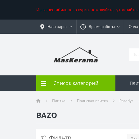
Из-за нестабильного курса, пожалуйста, уточняйте
Наш адрес
Время работы
Оплат
Список категорий
Пли
Плитка
Польская плитка
Paradyz
BAZO
Фильтр