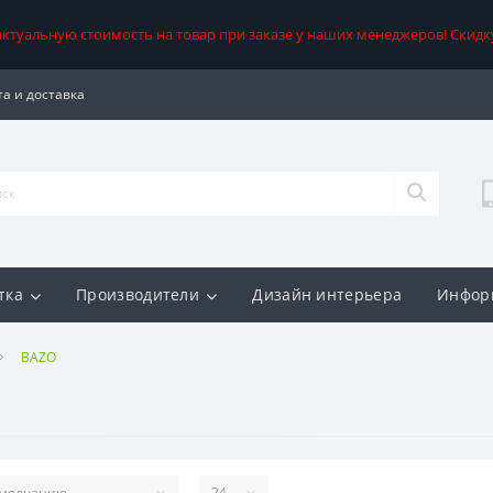
 актуальную стоимость на товар при заказе у наших менеджеров! Скидк
а и доставка
тка
Производители
Дизайн интерьера
Инфор
BAZO