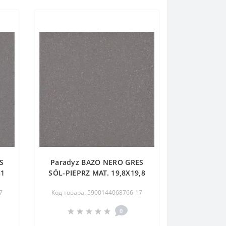
S
Paradyz BAZO NERO GRES
G1
SÓL-PIEPRZ MAT. 19,8X19,8
G1
7
Код товара: 5900144068766-17
0