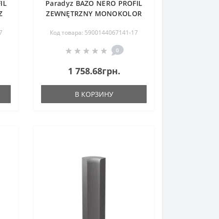
IL
Paradyz BAZO NERO PROFIL
Z
ZEWNĘTRZNY MONOKOLOR
OSTRY 3X10 G1
7
Код товара: 5900144067141-17
0
1 758.68грн.
В КОРЗИНУ