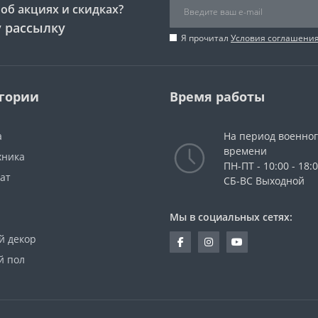
об акциях и скидках?
 рассылку
Я прочитал
Условия соглашени
гории
Время работы
а
На период военно
времени
хника
ПН-ПТ - 10:00 - 18:
ат
СБ-ВС Выходной
Мы в социальных сетях:
й декор
й пол