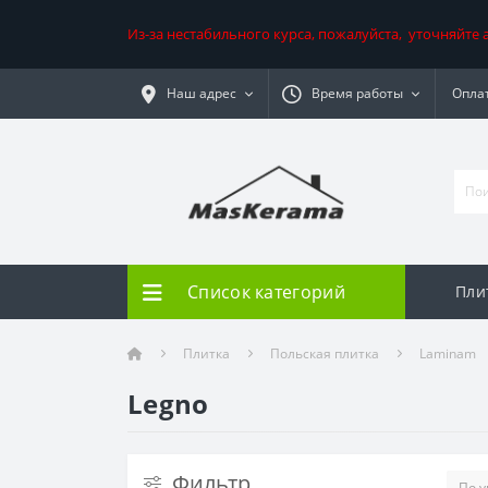
Из-за нестабильного курса, пожалуйста, уточняйте
Наш адрес
Время работы
Оплат
Список категорий
Пли
Плитка
Польская плитка
Laminam
Legno
Фильтр