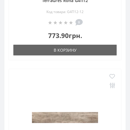
TerraGres Rona G4П12
Код товара: G4П12-12
0
773.90грн.
В КОРЗИНУ