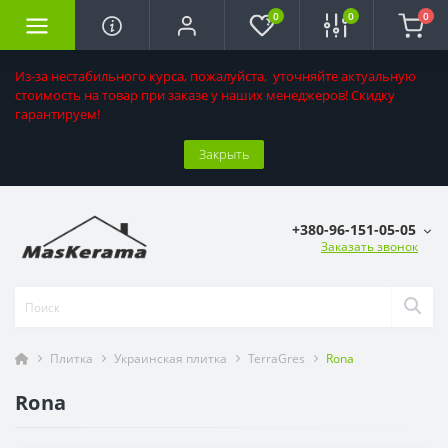
0
0
0
Из-за нестабильного курса, пожалуйста, уточняйте актуальную
стоимость на товар при заказе у наших менеджеров! Скидку
гарантируем!
Закрыть
+380-96-151-05-05
Заказать звонок
Плитка
Украинская плитка
TerraGres
Rona
Rona