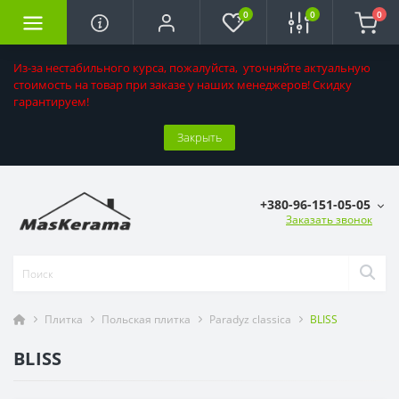
0
0
0
Из-за нестабильного курса, пожалуйста, уточняйте актуальную
стоимость на товар при заказе у наших менеджеров! Скидку
гарантируем!
Закрыть
+380-96-151-05-05
Заказать звонок
Плитка
Польская плитка
Paradyz classica
BLISS
BLISS