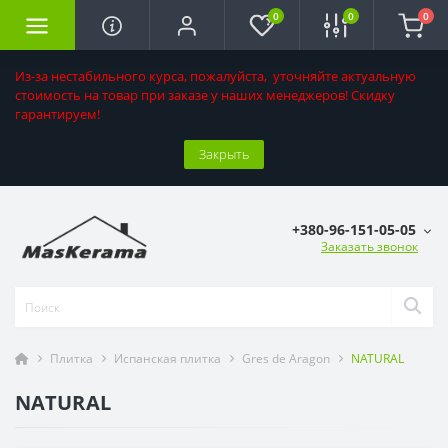
0
0
0
Из-за нестабильного курса, пожалуйста, уточняйте актуальную
стоимость на товар при заказе у наших менеджеров! Скидку
гарантируем!
Закрыть
+380-96-151-05-05
Заказать звонок
Плитка
Испанская плитка
Gres de Aragon
NATURAL
NATURAL