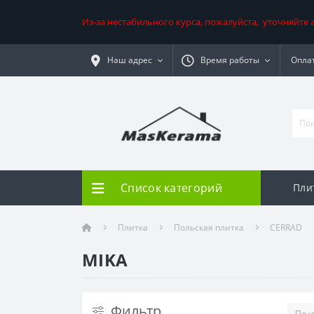
Из-за нестабильного курса, пожалуйста, уточняйте
Наш адрес
Время работы
Оплат
Список категорий
Пли
Плитка
Польская плитка
CERRAD
MIKA
Фильтр