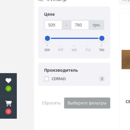
Цена
-
грн.
509
577
645
712
780
Производитель
CERRAD
3
0
C
Сбросить
Выберите фильтры
0