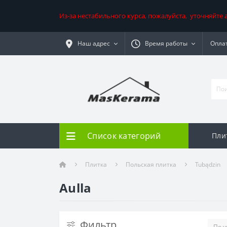
Из-за нестабильного курса, пожалуйста, уточняйте
Наш адрес
Время работы
Оплат
Список категорий
Пли
Плитка
Польская плитка
Tubądzin
Aulla
Фильтр