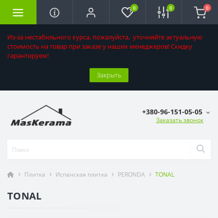
0
0
0
Из-за нестабильного курса, пожалуйста, уточняйте актуальную
стоимость на товар при заказе у наших менеджеров! Скидку
гарантируем!
Закрыть
+380-96-151-05-05
Заказать звонок
Плитка
Испанская плитка
PERONDA
TONAL
TONAL