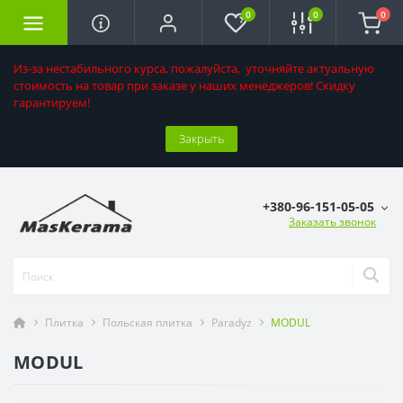
0
0
0
Из-за нестабильного курса, пожалуйста, уточняйте актуальную
стоимость на товар при заказе у наших менеджеров! Скидку
гарантируем!
Закрыть
+380-96-151-05-05
Заказать звонок
Плитка
Польская плитка
Paradyz
MODUL
MODUL