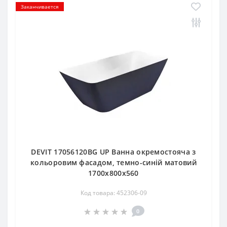
Заканчивается
DEVIT 17056120BG UP Ванна окремостояча з
кольоровим фасадом, темно-синій матовий
1700x800x560
Код товара: 452306-09
0