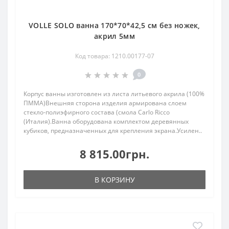
VOLLE SOLO ванна 170*70*42,5 см без ножек,
акрил 5мм
Код товара: 1210.00177-07
0
Корпус ванны изготовлен из листа литьевого акрила (100%
ПММА)Внешняя сторона изделия армирована слоем
стекло-полиэфирного состава (смола Carlo Ricco
(Италия).Ванна оборудована комплектом деревянных
кубиков, предназначенных для крепления экрана.Усилен..
8 815.00грн.
В КОРЗИНУ