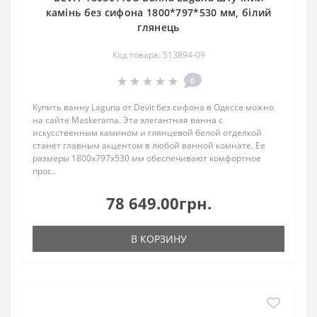
камінь без сифона 1800*797*530 мм, білий
глянець
Код товара: 513894-09
0
Купить ванну Laguna от Devit без сифона в Одессе можно
на сайте Maskerama. Эта элегантная ванна с
искусственным камином и глянцевой белой отделкой
станет главным акцентом в любой ванной комнате. Ее
размеры 1800x797x530 мм обеспечивают комфортное
прос..
78 649.00грн.
В КОРЗИНУ