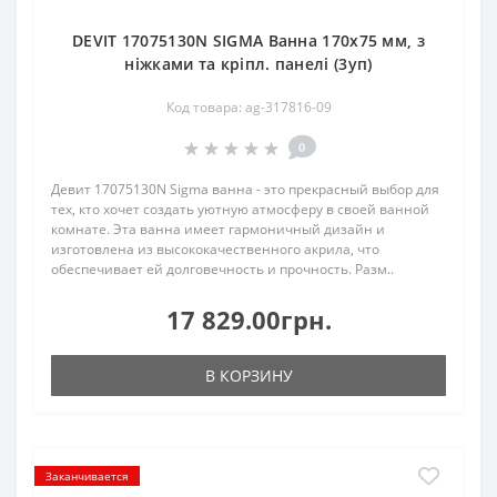
DEVIT 17075130N SIGMA Ванна 170х75 мм, з
ніжками та кріпл. панелі (3уп)
Код товара: ag-317816-09
0
Девит 17075130N Sigma ванна - это прекрасный выбор для
тех, кто хочет создать уютную атмосферу в своей ванной
комнате. Эта ванна имеет гармоничный дизайн и
изготовлена из высококачественного акрила, что
обеспечивает ей долговечность и прочность. Разм..
17 829.00грн.
В КОРЗИНУ
Заканчивается