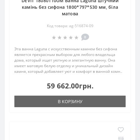
DEVIT 18080110UM Ванна Laguna штучний
камінь без сифона 1800*797*530 мм, біла
матова
Код товара: ag-516874-09
0
Эта ванна Laguna с искусственным камнем без сифона
является прекрасным выбором для любого владельца
дома, который ищет уютную и элегантную ванну. Она
имеет матовую белую отделку и уникальный дизайн
камня, который добавляет уют и комфорт в ванной комн..
59 662.00грн.
В КОРЗИНУ