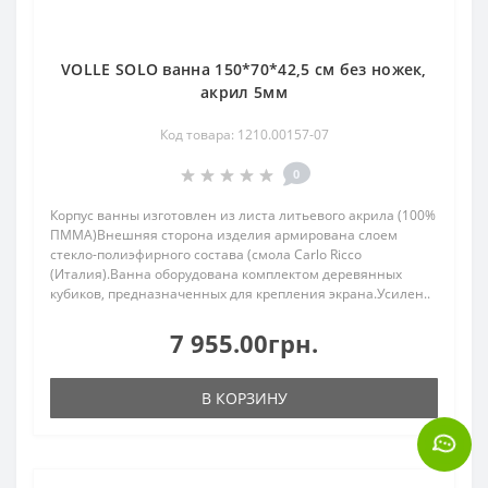
VOLLE SOLO ванна 150*70*42,5 см без ножек,
акрил 5мм
Код товара: 1210.00157-07
0
Корпус ванны изготовлен из листа литьевого акрила (100%
ПММА)Внешняя сторона изделия армирована слоем
стекло-полиэфирного состава (смола Carlo Ricco
(Италия).Ванна оборудована комплектом деревянных
кубиков, предназначенных для крепления экрана.Усилен..
7 955.00грн.
В КОРЗИНУ