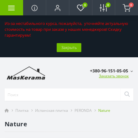
0
0
0
Из-за нестабильного курса, пожалуйста, уточняйте актуальную
стоимость на товар при заказе у наших менеджеров! Скидку
гарантируем!
Закрыть
+380-96-151-05-05
Заказать звонок
Плитка
Испанская плитка
PERONDA
Nature
Nature