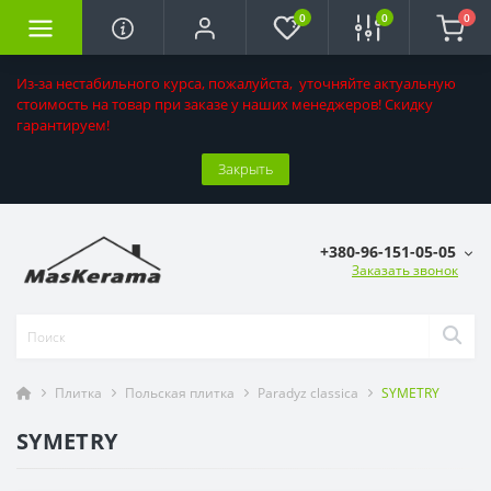
0
0
0
Из-за нестабильного курса, пожалуйста, уточняйте актуальную
стоимость на товар при заказе у наших менеджеров! Скидку
гарантируем!
Закрыть
+380-96-151-05-05
Заказать звонок
Плитка
Польская плитка
Paradyz classica
SYMETRY
SYMETRY