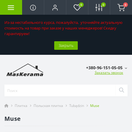
0
0
0
Из-за нестабильного курса, пожалуйста, уточняйте актуальную
стоимость на товар при заказе у наших менеджеров! Скидку
гарантируем!
Закрыть
+380-96-151-05-05
Заказать звонок
Плитка
Польская плитка
Tubądzin
Muse
Muse