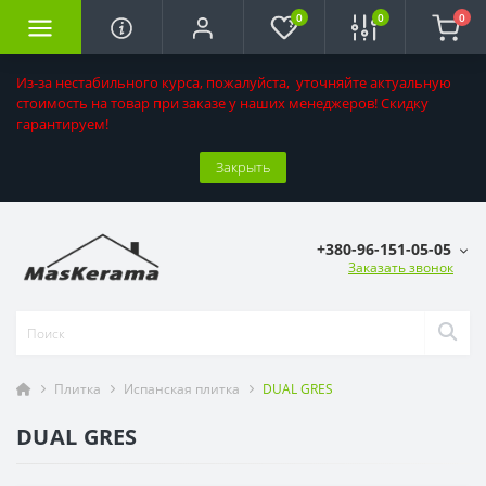
0
0
0
Из-за нестабильного курса, пожалуйста, уточняйте актуальную
стоимость на товар при заказе у наших менеджеров! Скидку
гарантируем!
Закрыть
+380-96-151-05-05
Заказать звонок
Плитка
Испанская плитка
DUAL GRES
DUAL GRES