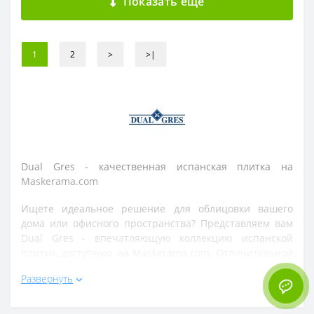
Показать ещё
1
2
>
>|
Dual Gres - качественная испанская плитка на
Maskerama.com
Ищете идеальное решение для облицовки вашего
дома или офисного пространства? Представляем вам
Dual Gres - впечатляющую коллекцию испанской
плитки, доступную на Maskerama.com. Отличительной
особенностью Dual Gres является исключительное
Развернуть
качество и стиль, которые привнесут элегантность и
изысканность в любой интерьер.