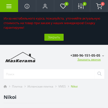
0
0
0
Из-за нестабильного курса, пожалуйста, уточняйте актуальную
стоимость на товар при заказе у наших менеджеров! Скидку
гарантируем!
Закрыть
+380-96-151-05-05
Заказать звонок
Плитка
Испанская плитка
VIVES
Nikoi
Nikoi