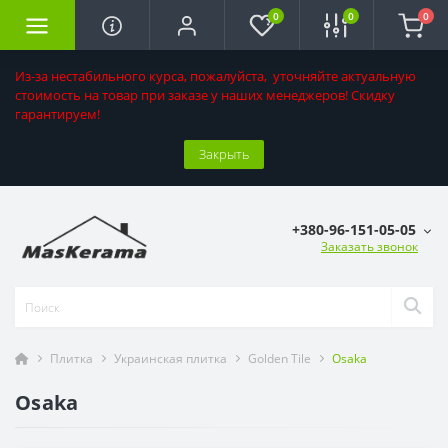
0
0
0
Из-за нестабильного курса, пожалуйста, уточняйте актуальную
стоимость на товар при заказе у наших менеджеров! Скидку
гарантируем!
Закрыть
+380-96-151-05-05
Заказать звонок
Плитка
Украинская плитка
Golden Tile
Osaka
Osaka