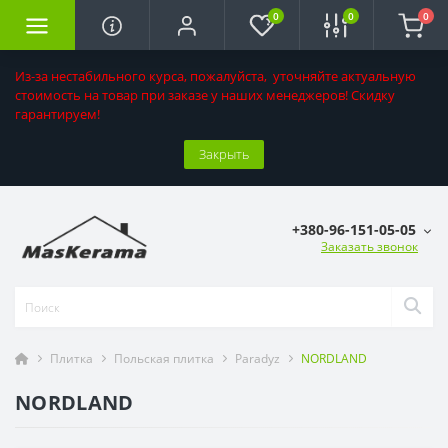
0
0
0
Из-за нестабильного курса, пожалуйста, уточняйте актуальную
стоимость на товар при заказе у наших менеджеров! Скидку
гарантируем!
Закрыть
+380-96-151-05-05
Заказать звонок
Плитка
Польская плитка
Paradyz
NORDLAND
NORDLAND