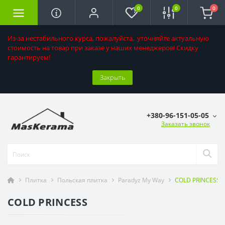
0
0
0
Из-за нестабильного курса, пожалуйста, уточняйте актуальную
стоимость на товар при заказе у наших менеджеров! Скидку
гарантируем!
Закрыть
+380-96-151-05-05
Заказать звонок
Плитка
Польская плитка
Paradyz My Way
COLD PRINCESS
COLD PRINCESS