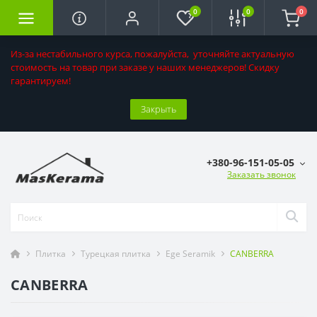
0
0
0
Из-за нестабильного курса, пожалуйста, уточняйте актуальную
стоимость на товар при заказе у наших менеджеров! Скидку
гарантируем!
Закрыть
+380-96-151-05-05
Заказать звонок
Плитка
Турецкая плитка
Ege Seramik
CANBERRA
CANBERRA