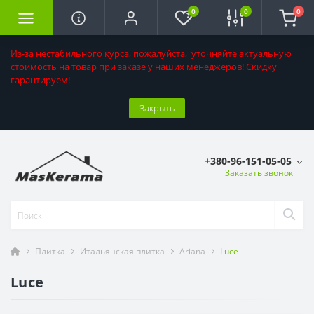
0
0
0
Из-за нестабильного курса, пожалуйста, уточняйте актуальную
стоимость на товар при заказе у наших менеджеров! Скидку
гарантируем!
Закрыть
+380-96-151-05-05
Заказать звонок
Плитка
Итальянская плитка
Ariana
Luce
Luce