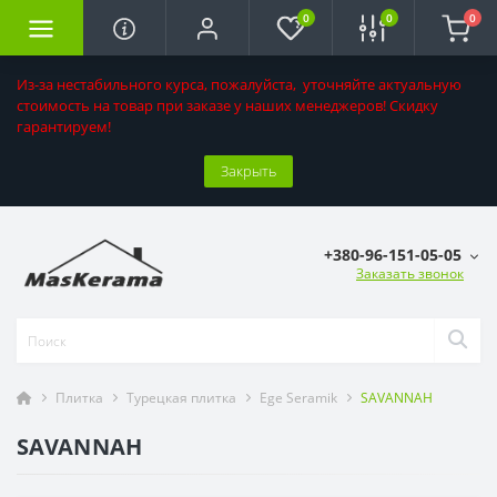
0
0
0
Из-за нестабильного курса, пожалуйста, уточняйте актуальную
стоимость на товар при заказе у наших менеджеров! Скидку
гарантируем!
Закрыть
+380-96-151-05-05
Заказать звонок
Плитка
Турецкая плитка
Ege Seramik
SAVANNAH
SAVANNAH