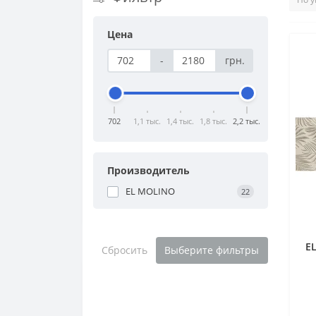
Цена
-
грн.
702
1,1 тыс.
1,4 тыс.
1,8 тыс.
2,2 тыс.
Производитель
EL MOLINO
22
E
Сбросить
Выберите фильтры