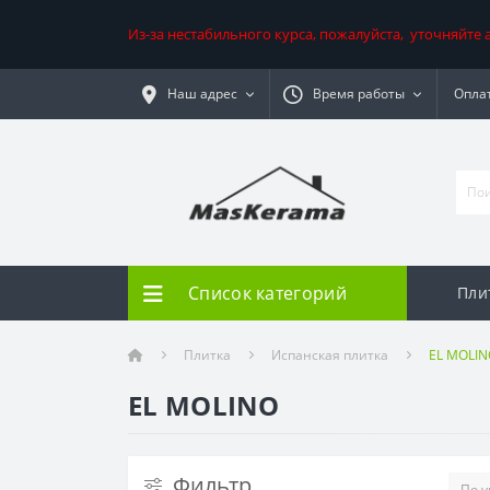
Из-за нестабильного курса, пожалуйста, уточняйте
Наш адрес
Время работы
Оплат
Список категорий
Пли
Плитка
Испанская плитка
EL MOLIN
EL MOLINO
Фильтр