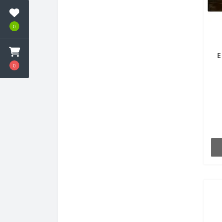
0
E
0