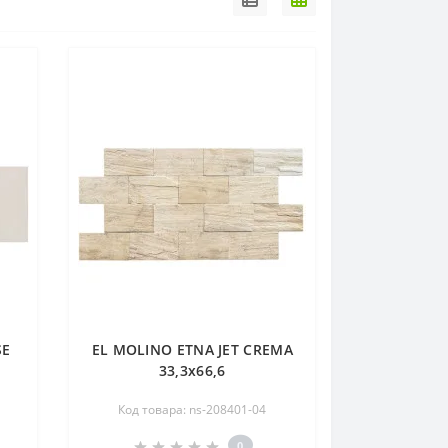
SE
EL MOLINO ЕТNА JET CREMA
33,3х66,6
Код товара: ns-208401-04
0