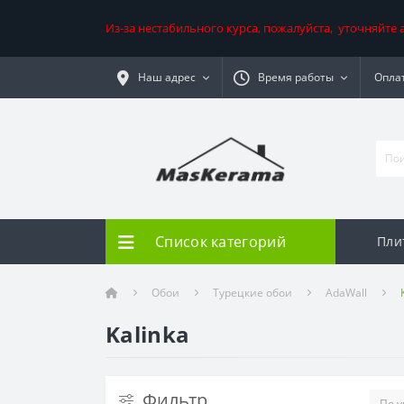
Из-за нестабильного курса, пожалуйста, уточняйте
Наш адрес
Время работы
Оплат
Список категорий
Пли
Обои
Турецкие обои
AdaWall
Kalinka
Фильтр