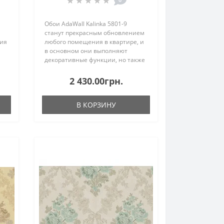
Обои AdaWall Kalinka 5801-9
станут прекрасным обновлением
ия
любого помещения в квартире, и
в основном они выполняют
декоративные функции, но также
яет
их цвет влияет на освещённость
не
помещения, не забывайте об
2 430.00грн.
этом, так как, покрывается вся
к..
стена от потолка..
В КОРЗИНУ