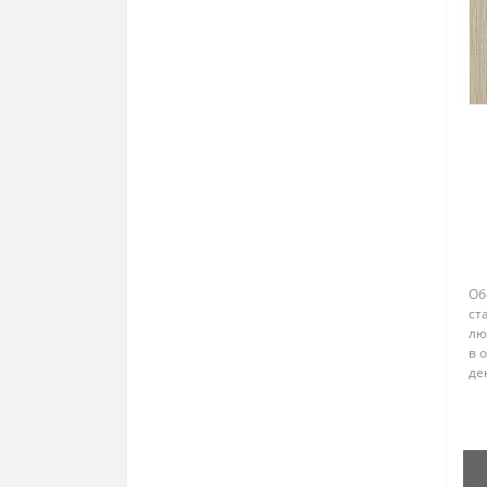
Об
ст
лю
в 
де
их
по
эт
сте