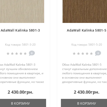
AdaWall Kalinka 5801-3
AdaWall Kalinka 5801-5
Код товара: 5801-3-20
Код товара: 5801-5-20
0
0
ои AdaWall Kalinka 5801-3
Обои AdaWall Kalinka 5801-5
анут лучшим обновлением
станут идеальным дополнени
бого помещения в квартире, и
любого помещения в квартире,
основном они выполняют
в основном они выполняют
коративные функции, но также
декоративные функции, но так
 цвет влияет на освещённость
их цвет влияет на освещённос
мещения, не забывайте об
помещения, не забывайте об
2 430.00грн.
2 430.00грн.
ом, так как, покрывается вся
этом, так как, покрывается вся
на от потолка до ..
стена от потолка ..
В КОРЗИНУ
В КОРЗИНУ