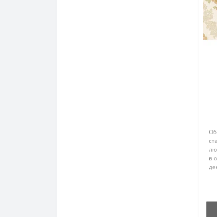
Об
ст
лю
в 
де
их
по
эт
сте