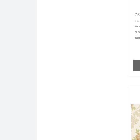
Об
ст
лю
в 
де
их
по
эт
сте