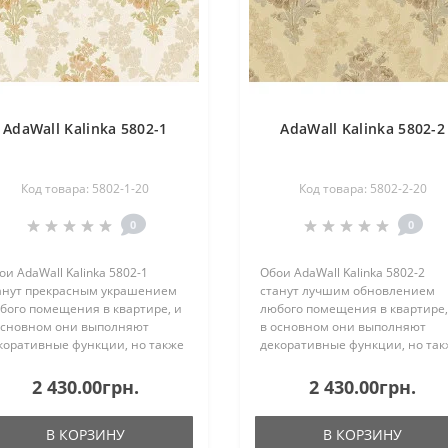
AdaWall Kalinka 5802-1
AdaWall Kalinka 5802-2
Код товара: 5802-1-20
Код товара: 5802-2-20
0
0
ои AdaWall Kalinka 5802-1
Обои AdaWall Kalinka 5802-2
анут прекрасным украшением
станут лучшим обновлением
бого помещения в квартире, и
любого помещения в квартире,
основном они выполняют
в основном они выполняют
коративные функции, но также
декоративные функции, но так
 цвет влияет на освещённость
их цвет влияет на освещённос
мещения, не забывайте об
помещения, не забывайте об
2 430.00грн.
2 430.00грн.
ом, так как, покрывается вся
этом, так как, покрывается вся
на от потолка ..
стена от потолка до ..
В КОРЗИНУ
В КОРЗИНУ