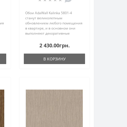
Обои AdaWall Kalinka 5801-4
станут великолепным
ия
обновлением любого помещения
в квартире, и в основном они
выполняют декоративные
яет
функции, но также их цвет влияет
не
на освещённость помещения, не
2 430.00грн.
забывайте об этом, так как,
покрывается вся стена от потол..
В КОРЗИНУ