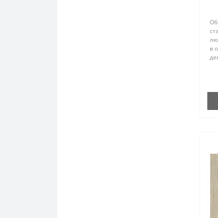
Об
ст
лю
в 
де
их
по
эт
сте