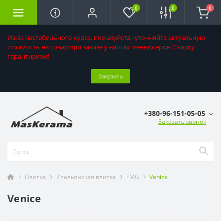
0
0
0
Из-за нестабильного курса, пожалуйста, уточняйте актуальную
стоимость на товар при заказе у наших менеджеров! Скидку
гарантируем!
Закрыть
+380-96-151-05-05
Заказать звонок
Плитка
Итальянская плитка
FMG
Venice
Venice