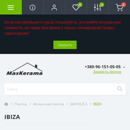
0
0
0
Из-за нестабильного курса, пожалуйста, уточняйте актуальную
стоимость на товар при заказе у наших менеджеров! Скидку
гарантируем!
Закрыть
+380-96-151-05-05
Заказать звонок
Плитка
Испанская плитка
MAYOLICA
IBIZA
IBIZA