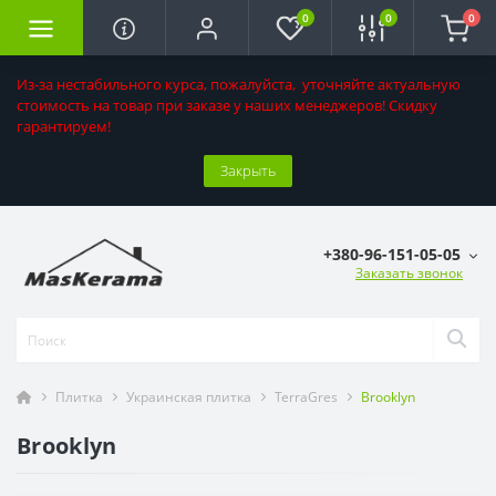
0
0
0
Из-за нестабильного курса, пожалуйста, уточняйте актуальную
стоимость на товар при заказе у наших менеджеров! Скидку
гарантируем!
Закрыть
+380-96-151-05-05
Заказать звонок
Плитка
Украинская плитка
TerraGres
Brooklyn
Brooklyn