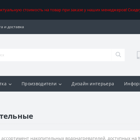
 актуальную стоимость на товар при заказе у наших менеджеров! Скидк
а и доставка
тка
Производители
Дизайн интерьера
Инфор
ительные
ассортимент накопительных водонагревателей, доступных на 